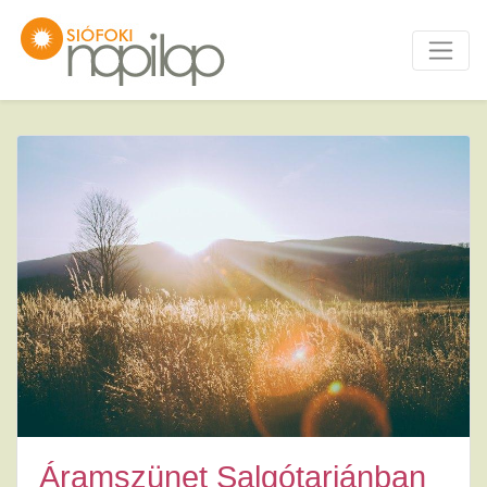
Áramszünet Salgótarjánban