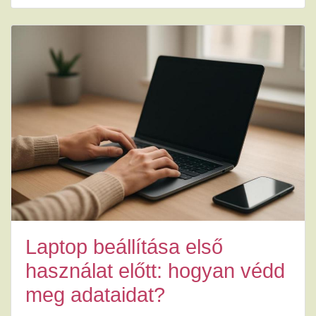
Laptop beállítása első
használat előtt: hogyan védd
meg adataidat?