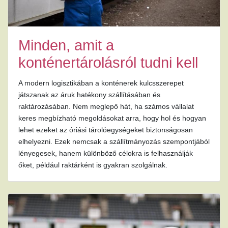
Minden, amit a
konténertárolásról tudni kell
A modern logisztikában a konténerek kulcsszerepet
játszanak az áruk hatékony szállításában és
raktározásában. Nem meglepő hát, ha számos vállalat
keres megbízható megoldásokat arra, hogy hol és hogyan
lehet ezeket az óriási tárolóegységeket biztonságosan
elhelyezni. Ezek nemcsak a szállítmányozás szempontjából
lényegesek, hanem különböző célokra is felhasználják
őket, például raktárként is gyakran szolgálnak.