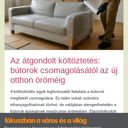
Az átgondolt költöztetés:
bútorok csomagolásától az új
otthon öröméig
A költözködés egyik legfontosabb feladata a bútorok
megfelelő csomagolása. Ez talán sokak számára
elhanyagolhatónak tűnhet, de valójában elengedhetetlen a
bútorok épségének megőrzése érdekében. Elgondolkodott
már azon, hogyan védheti meg bútorait a szállítás során?