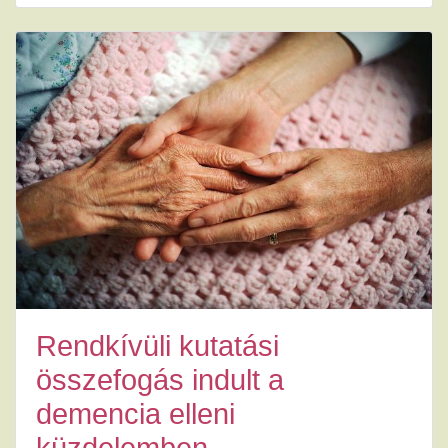
Rendkívüli kutatási
összefogás indult a
demencia elleni