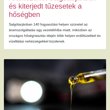
és kiterjedt tűzesetek a
hőségben
Salgótarjánban 140 fogyasztási helyen szünetel az
áramszolgáltatás egy vezetékhiba miatt, miközben az
országos hőségriasztás idején több helyen erdőtüzekkel és
vízellátási nehézségekkel küzdenek.