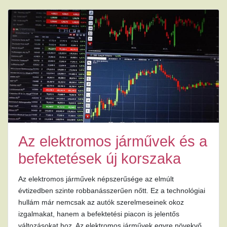
Az elektromos járművek és a
befektetések új korszaka
Az elektromos járművek népszerűsége az elmúlt
évtizedben szinte robbanásszerűen nőtt. Ez a technológiai
hullám már nemcsak az autók szerelmeseinek okoz
izgalmakat, hanem a befektetési piacon is jelentős
változásokat hoz. Az elektromos járművek egyre növekvő