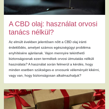
A CBD olaj: használat orvosi
tanács nélkül?
Az elmúlt években jelentősen nőtt a CBD olaj iránti
érdeklődés, amelyet számos egészségügyi probléma
enyhítésére ajánlanak. Vajon mennyire tekinthető
biztonságosnak ezen termékek orvosi útmutatás nélküli
használata? A használat során felmerül a kérdés, hogy
minden esetben szükséges-e orvosunk véleményét kikérni,
vagy van, hogy biztonságosan alkalmazhatjuk?