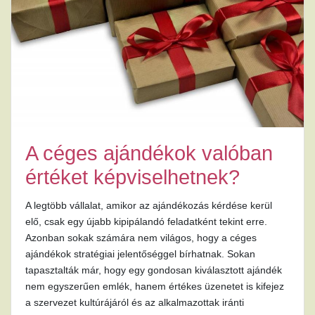
A céges ajándékok valóban
értéket képviselhetnek?
A legtöbb vállalat, amikor az ajándékozás kérdése kerül
elő, csak egy újabb kipipálandó feladatként tekint erre.
Azonban sokak számára nem világos, hogy a céges
ajándékok stratégiai jelentőséggel bírhatnak. Sokan
tapasztalták már, hogy egy gondosan kiválasztott ajándék
nem egyszerűen emlék, hanem értékes üzenetet is kifejez
a szervezet kultúrájáról és az alkalmazottak iránti