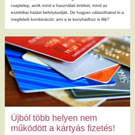
csaptelep, amik mind a használati értéket, mind az
esztétikai hatást befolyásolják. De hogyan választhatod ki a
megfelelő kombinációt, ami a te konyhádhoz is illik?
Újból több helyen nem
működött a kártyás fizetés!