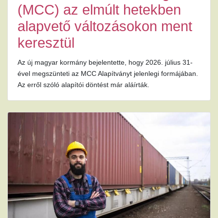
(MCC) az elmúlt hetekben
alapvető változásokon ment
keresztül
Az új magyar kormány bejelentette, hogy 2026. július 31-
ével megszünteti az MCC Alapítványt jelenlegi formájában.
Az erről szóló alapítói döntést már aláírták.