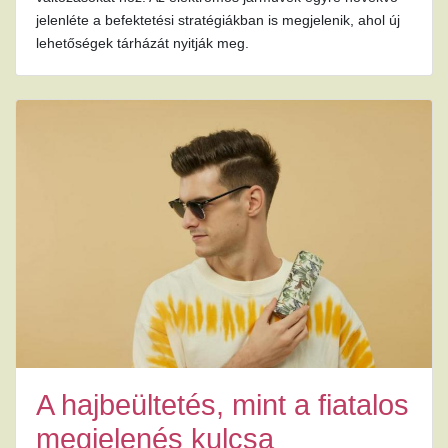
jelenléte a befektetési stratégiákban is megjelenik, ahol új
lehetőségek tárházát nyitják meg.
A hajbeültetés, mint a fiatalos
megjelenés kulcsa