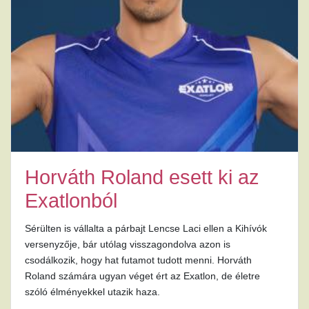
Horváth Roland esett ki az
Exatlonból
Sérülten is vállalta a párbajt Lencse Laci ellen a Kihívók
versenyzője, bár utólag visszagondolva azon is
csodálkozik, hogy hat futamot tudott menni. Horváth
Roland számára ugyan véget ért az Exatlon, de életre
szóló élményekkel utazik haza.